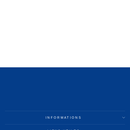
BOUILLOTTE TIGRE
À partir de 24,99€
INFORMATIONS