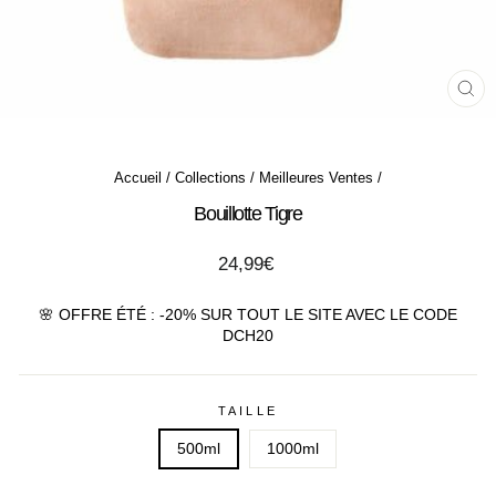
FE
(ES
Accueil
/
Collections
/
Meilleures Ventes
/
Bouillotte Tigre
Prix
24,99€
régulier
🌸 OFFRE ÉTÉ : -20% SUR TOUT LE SITE AVEC LE CODE
DCH20
TAILLE
500ml
1000ml