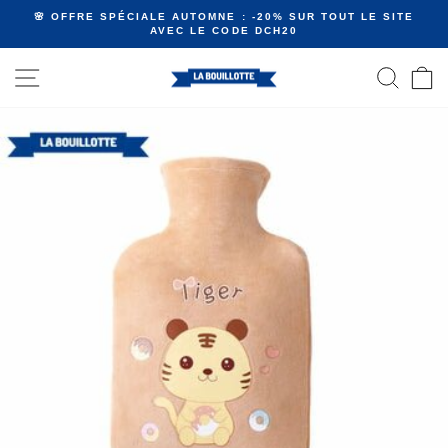
Passer
🌸 OFFRE SPÉCIALE AUTOMNE : -20% SUR TOUT LE SITE
au
AVEC LE CODE DCH20
Diaporama
contenu
Pause
NAVIGATION
RECHE
P