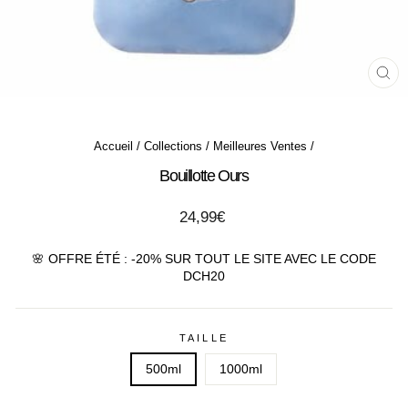
FE
(ES
Accueil
/
Collections
/
Meilleures Ventes
/
Bouillotte Ours
Prix
24,99€
régulier
🌸 OFFRE ÉTÉ : -20% SUR TOUT LE SITE AVEC LE CODE
DCH20
TAILLE
500ml
1000ml