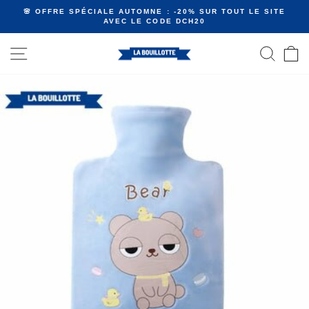
Passer
🌸 OFFRE SPÉCIALE AUTOMNE : -20% SUR TOUT LE SITE
au
AVEC LE CODE DCH20
Diaporama
contenu
Pause
NAVIGATION
RECHE
P