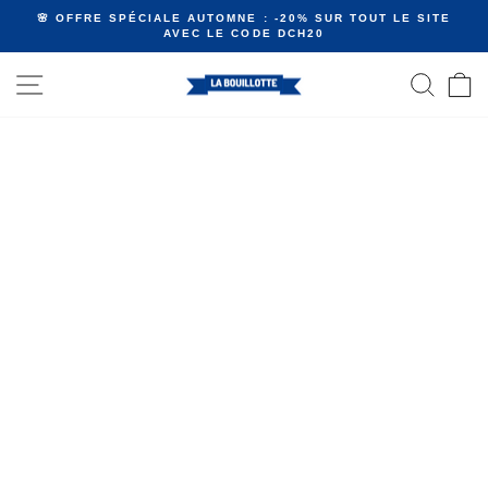
Passer
🌸 OFFRE SPÉCIALE AUTOMNE : -20% SUR TOUT LE SITE
au
AVEC LE CODE DCH20
Diaporama
contenu
Pause
NAVIGATION
RECHE
P