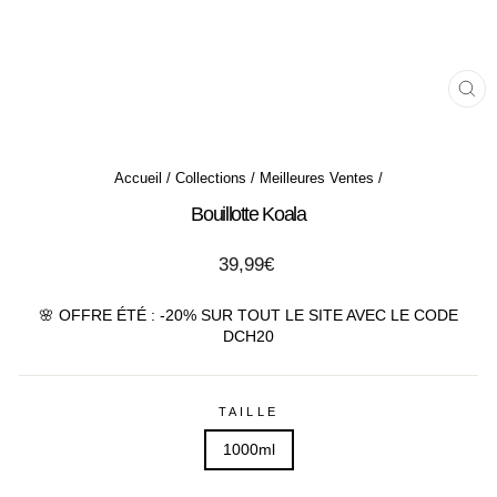
FE
(ES
Accueil
/
Collections
/
Meilleures Ventes
/
Bouillotte Koala
Prix
39,99€
régulier
🌸 OFFRE ÉTÉ : -20% SUR TOUT LE SITE AVEC LE CODE
DCH20
TAILLE
1000ml