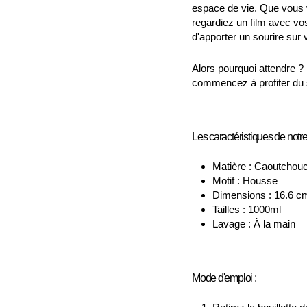
espace de vie. Que vous v
regardiez un film avec vo
d'apporter un sourire sur 
Alors pourquoi attendre ?
commencez à profiter du 
Les caractéristiques de notre
Matière : Caoutchou
Motif : Housse
Dimensions : 16.6 c
Tailles : 1000ml
Lavage : À la main
Mode d'emploi :