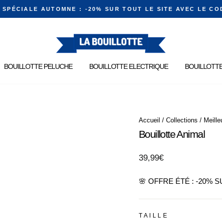
E SPÉCIALE AUTOMNE : -20% SUR TOUT LE SITE AVEC LE CO
Diaporama
Pause
BOUILLOTTE PELUCHE
BOUILLOTTE ELECTRIQUE
BOUILLOTTE
Accueil
/
Collections
/
Meille
Bouillotte Animal
Prix
39,99€
régulier
🌸 OFFRE ÉTÉ : -20% 
TAILLE