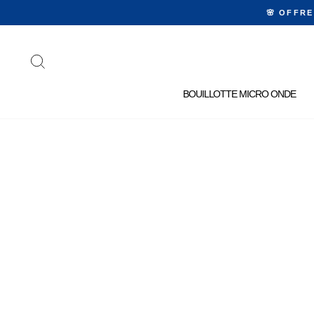
Passer
🌸 OFFR
au
contenu
RECHERCHER
BOUILLOTTE MICRO ONDE