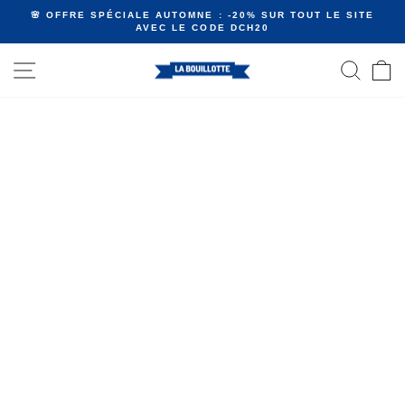
Passer
🌸 OFFRE SPÉCIALE AUTOMNE : -20% SUR TOUT LE SITE
au
AVEC LE CODE DCH20
Diaporama
contenu
Pause
NAVIGATION
RECHE
P