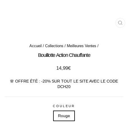
FE
(ES
Accueil
/
Collections
/
Meilleures Ventes
/
Bouillotte Action Chauffante
Prix
14,99€
régulier
🌸 OFFRE ÉTÉ : -20% SUR TOUT LE SITE AVEC LE CODE
DCH20
COULEUR
Rouge