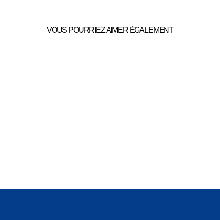
VOUS POURRIEZ AIMER ÉGALEMENT
BOUILLOTTE
ACTION
CHAUFFANTE
14,99€