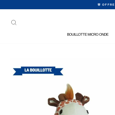
Passer
🌸 OFFR
au
contenu
RECHERCHER
BOUILLOTTE MICRO ONDE