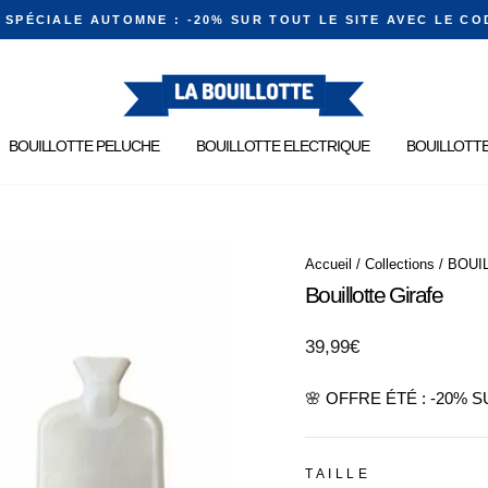
E SPÉCIALE AUTOMNE : -20% SUR TOUT LE SITE AVEC LE CO
Diaporama
Pause
BOUILLOTTE PELUCHE
BOUILLOTTE ELECTRIQUE
BOUILLOTTE
Accueil
/
Collections
/
BOUI
Bouillotte Girafe
Prix
39,99€
régulier
🌸 OFFRE ÉTÉ : -20% 
TAILLE