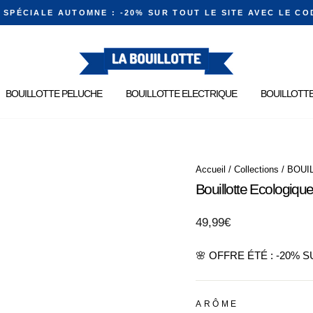
E SPÉCIALE AUTOMNE : -20% SUR TOUT LE SITE AVEC LE CO
Diaporama
Pause
BOUILLOTTE PELUCHE
BOUILLOTTE ELECTRIQUE
BOUILLOTTE
Accueil
/
Collections
/
BOUI
Bouillotte Ecologiqu
Prix
49,99€
régulier
🌸 OFFRE ÉTÉ : -20% 
ARÔME