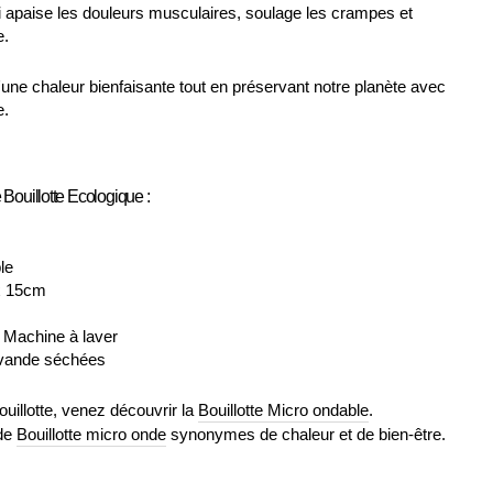
i apaise les douleurs musculaires, soulage les crampes et
e.
'une chaleur bienfaisante tout en préservant notre planète avec
e.
 Bouillotte Ecologique :
le
x 15cm
t Machine à laver
Lavande séchées
illotte, venez découvrir la
Bouillotte Micro ondable
.
de
Bouillotte micro onde
synonymes de chaleur et de bien-être.