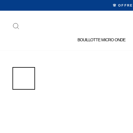
Passer
🌸 OFFR
au
contenu
RECHERCHER
BOUILLOTTE MICRO ONDE