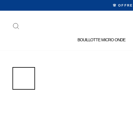
Passer
🌸 OFFR
au
contenu
RECHERCHER
BOUILLOTTE MICRO ONDE