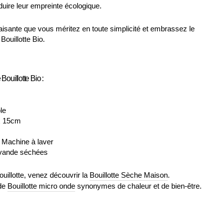
éduire leur empreinte écologique.
aisante que vous méritez en toute simplicité et embrassez le
Bouillotte Bio.
Bouillotte Bio :
le
x 15cm
t Machine à laver
Lavande séchées
illotte, venez découvrir la
Bouillotte Sèche Maison
.
de
Bouillotte micro onde
synonymes de chaleur et de bien-être.