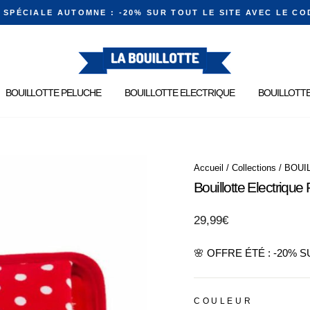
E SPÉCIALE AUTOMNE : -20% SUR TOUT LE SITE AVEC LE CO
Diaporama
Pause
BOUILLOTTE PELUCHE
BOUILLOTTE ELECTRIQUE
BOUILLOTTE
Accueil
/
Collections
/
BOUI
Bouillotte Electriqu
Prix
29,99€
régulier
🌸 OFFRE ÉTÉ : -20% 
COULEUR