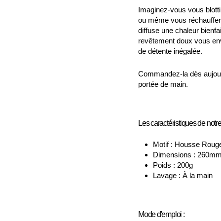
Imaginez-vous vous blottir
ou même vous réchauffer e
diffuse une chaleur bienf
revêtement doux vous env
de détente inégalée.
Commandez-la dès aujourd'
portée de main.
Les caractéristiques de notre
Motif : Housse Roug
Dimensions : 260m
Poids : 200g
Lavage : À la main
Mode d'emploi :