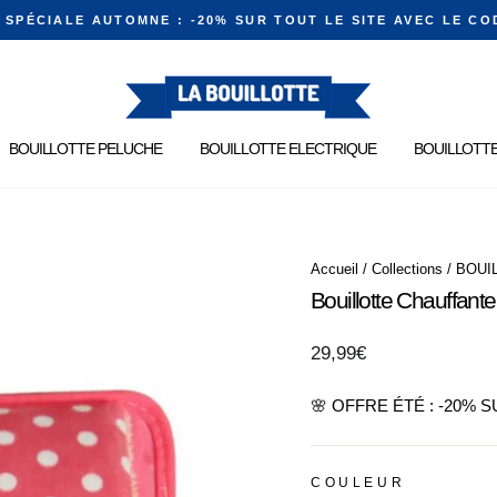
E SPÉCIALE AUTOMNE : -20% SUR TOUT LE SITE AVEC LE CO
Diaporama
Pause
BOUILLOTTE PELUCHE
BOUILLOTTE ELECTRIQUE
BOUILLOTTE
Accueil
/
Collections
/
BOUI
Bouillotte Chauffante
Prix
29,99€
régulier
🌸 OFFRE ÉTÉ : -20% 
COULEUR