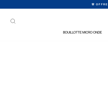
Passer
🌸 OFFR
au
contenu
RECHERCHER
BOUILLOTTE MICRO ONDE