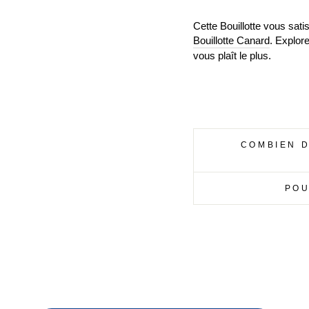
Cette Bouillotte vous sati
Bouillotte Canard
. Explor
vous pla
î
t le plus.
COMBIEN D
POU