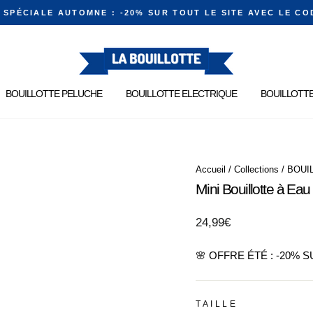
E SPÉCIALE AUTOMNE : -20% SUR TOUT LE SITE AVEC LE CO
Diaporama
Pause
BOUILLOTTE PELUCHE
BOUILLOTTE ELECTRIQUE
BOUILLOTTE
Accueil
/
Collections
/
BOUI
Mini Bouillotte à Eau
Prix
24,99€
régulier
🌸 OFFRE ÉTÉ : -20% 
TAILLE