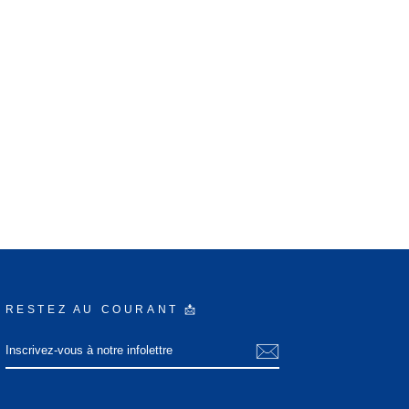
RESTEZ AU COURANT 📩
INSCRIVEZ-
S'INSCRIRE
VOUS
À
NOTRE
INFOLETTRE