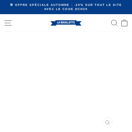
Passer
🌸 OFFRE SPÉCIALE AUTOMNE : -20% SUR TOUT LE SITE
au
AVEC LE CODE DCH20
Diaporama
contenu
Pause
NAVIGATION
RECHE
P
FERMER
(ESC)