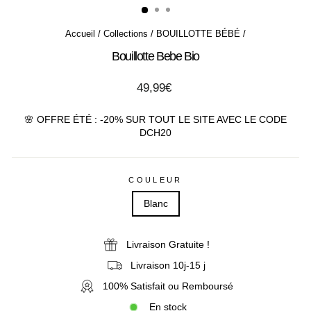
Accueil
/
Collections
/
BOUILLOTTE BÉBÉ
/
Bouillotte Bebe Bio
Prix
49,99€
régulier
🌸 OFFRE ÉTÉ : -20% SUR TOUT LE SITE AVEC LE CODE
DCH20
COULEUR
Blanc
Livraison Gratuite !
Livraison 10j-15 j
100% Satisfait ou Remboursé
En stock