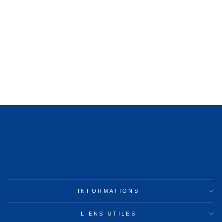
BOUILLOTTE BEBE
BIO
49,99€
INFORMATIONS
LIENS UTILES