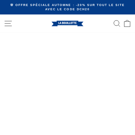
Passer
🌸 OFFRE SPÉCIALE AUTOMNE : -20% SUR TOUT LE SITE
au
AVEC LE CODE DCH20
Diaporama
contenu
Pause
NAVIGATION
RECHE
P