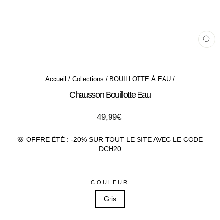
FE
(ES
Accueil
/
Collections
/
BOUILLOTTE À EAU
/
Chausson Bouillotte Eau
Prix
49,99€
régulier
🌸 OFFRE ÉTÉ : -20% SUR TOUT LE SITE AVEC LE CODE
DCH20
COULEUR
Gris