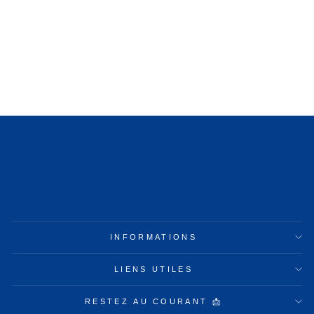
BOUILLOTTE
LONGUE ROSE
44,99€
INFORMATIONS
LIENS UTILES
RESTEZ AU COURANT 📩