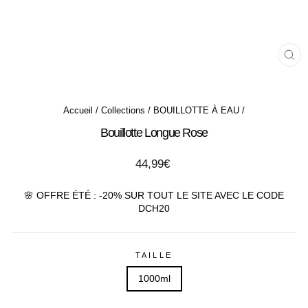
FE
(ES
Accueil
/
Collections
/
BOUILLOTTE À EAU
/
Bouillotte Longue Rose
Prix
44,99€
régulier
🌸 OFFRE ÉTÉ : -20% SUR TOUT LE SITE AVEC LE CODE
DCH20
TAILLE
1000ml