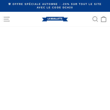
Passer
🌸 OFFRE SPÉCIALE AUTOMNE : -20% SUR TOUT LE SITE
au
AVEC LE CODE DCH20
Diaporama
contenu
Pause
NAVIGATION
RECHE
P