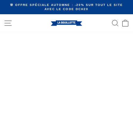
Passer
🌸 OFFRE SPÉCIALE AUTOMNE : -20% SUR TOUT LE SITE
au
AVEC LE CODE DCH20
Diaporama
contenu
Pause
NAVIGATION
RECHE
P