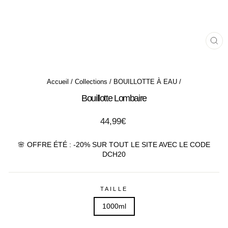
FE
(ES
Accueil
/
Collections
/
BOUILLOTTE À EAU
/
Bouillotte Lombaire
Prix
44,99€
régulier
🌸 OFFRE ÉTÉ : -20% SUR TOUT LE SITE AVEC LE CODE
DCH20
TAILLE
1000ml