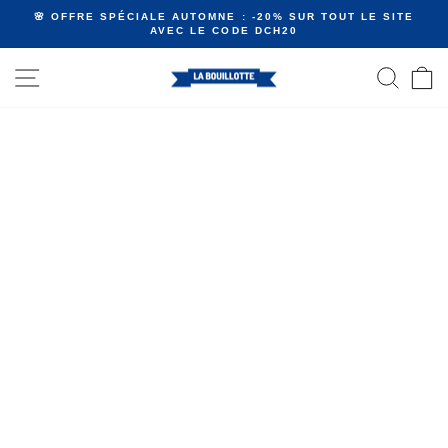
Passer
🌸 OFFRE SPÉCIALE AUTOMNE : -20% SUR TOUT LE SITE
au
AVEC LE CODE DCH20
Diaporama
contenu
Pause
NAVIGATION
RECHE
P