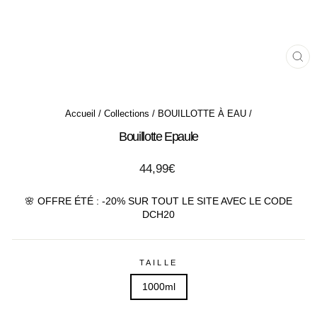
FE
(ES
Accueil
/
Collections
/
BOUILLOTTE À EAU
/
Bouillotte Epaule
Prix
44,99€
régulier
🌸 OFFRE ÉTÉ : -20% SUR TOUT LE SITE AVEC LE CODE
DCH20
TAILLE
1000ml