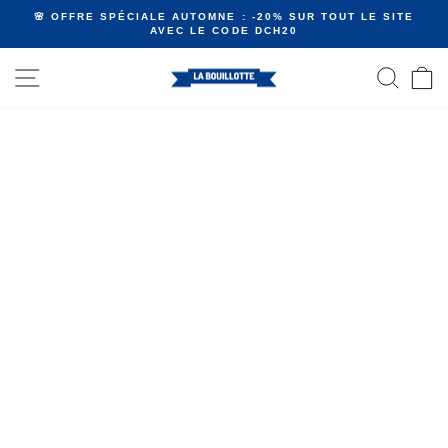
Passer
🌸 OFFRE SPÉCIALE AUTOMNE : -20% SUR TOUT LE SITE
au
AVEC LE CODE DCH20
Diaporama
contenu
Pause
NAVIGATION
RECHE
P