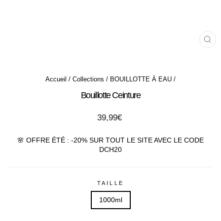
FE
(ES
Accueil
/
Collections
/
BOUILLOTTE À EAU
/
Bouillotte Ceinture
Prix
39,99€
régulier
🌸 OFFRE ÉTÉ : -20% SUR TOUT LE SITE AVEC LE CODE
DCH20
TAILLE
1000ml