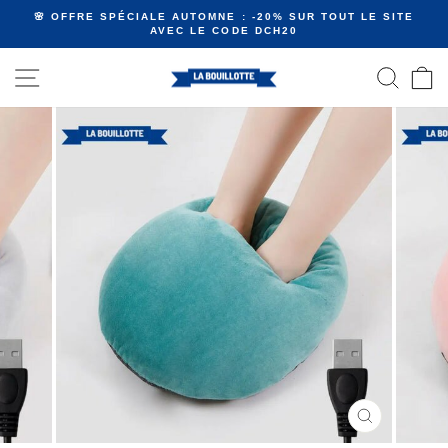
Passer
🌸 OFFRE SPÉCIALE AUTOMNE : -20% SUR TOUT LE SITE
au
AVEC LE CODE DCH20
Diaporama
contenu
Pause
NAVIGATION
RECHE
P
FERMER
(ESC)