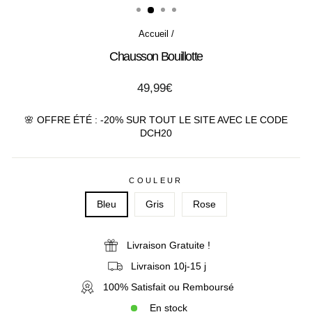
Accueil
/
Chausson Bouillotte
Prix
49,99€
régulier
🌸 OFFRE ÉTÉ : -20% SUR TOUT LE SITE AVEC LE CODE
DCH20
COULEUR
Bleu
Gris
Rose
Livraison Gratuite !
Livraison 10j-15 j
100% Satisfait ou Remboursé
En stock