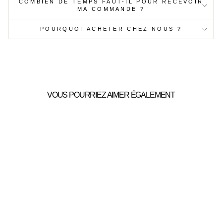
COMBIEN DE TEMPS FAUT-IL POUR RECEVOIR
MA COMMANDE ?
POURQUOI ACHETER CHEZ NOUS ?
VOUS POURRIEZ AIMER ÉGALEMENT
CHAUSSON
BOUILLOTTE
49,99€