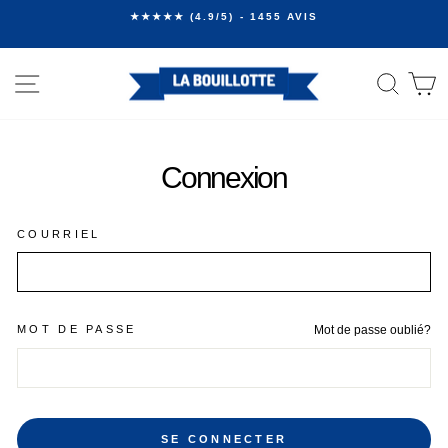
Passer
★★★★★ (4.9/5) - 1455 AVIS
au
Diaporama
contenu
Pause
NAVIGATION
RECHE
P
Connexion
COURRIEL
MOT DE PASSE
Mot de passe oublié?
SE CONNECTER